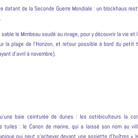
ige datant de la Seconde Guerre Mondiale : un blockhaus rest
.
 sable le Mimbeau soudé au rivage, pour y découvrir la vie et l
 la plage de l’Horizon, et retour possible à bord du petit t
yant d’avril à novembre).
’une baie ceinturée de dunes : les ostréiculteurs la co
s tuiles : le Canon de marine, qui a laissé son nom au vil
atypique qui peut s’achever devant une assiette d’huîtres « l