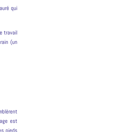
auré qui
e travail
rain (un
mblèrent
lage est
es pieds