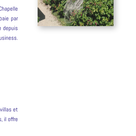
Chapelle
baie par
e depuis
usiness.
illas et
il offre