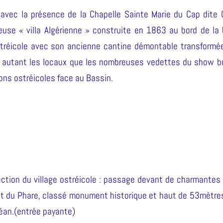
e avec la présence de la Chapelle Sainte Marie du Cap dite 
euse « villa Algérienne » construite en 1863 au bord de la 
ostréicole avec son ancienne cantine démontable transformé
ut autant les locaux que les nombreuses vedettes du show b
ions ostréicoles face au Bassin.
ection du village ostréicole : passage devant de charmantes v
 du Phare, classé monument historique et haut de 53mètres, 
céan.(entrée payante)