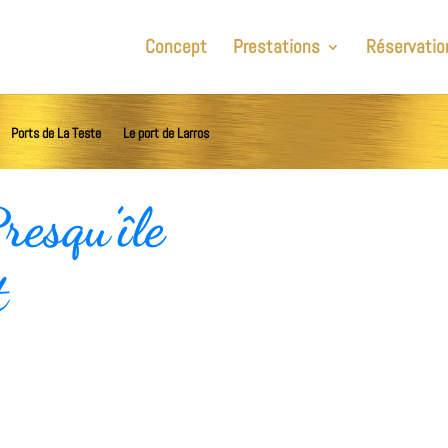
Concept
Prestations
Réservatio
Ports de La Teste
Le port de Larros
Presqu’île
t